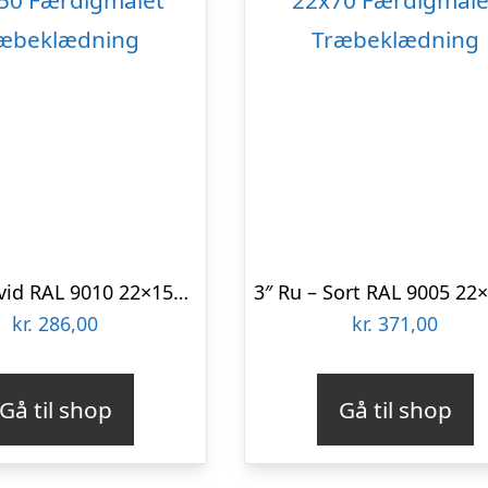
6″ Ru – Hvid RAL 9010 22×150 Færdigmalet Træbeklædning
kr.
286,00
kr.
371,00
Gå til shop
Gå til shop