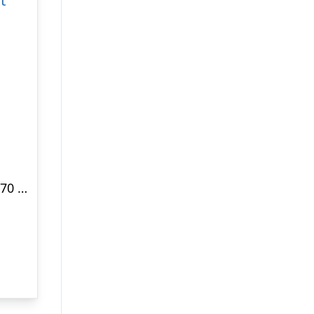
3″ Ru – Sort RAL 9005 22×70 Færdigmalet Træbeklædning