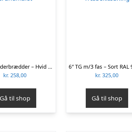
21×96 Underbrædder – Hvid NCS S0502-Y 21×96 Grundmalet
kr.
258,00
kr.
325,00
Gå til shop
Gå til shop