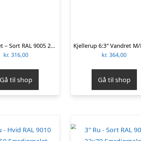
6″ Vandret – Sort RAL 9005 22×134 Færdigmalet Træbeklædning
kr.
316,00
kr.
364,00
Gå til shop
Gå til shop