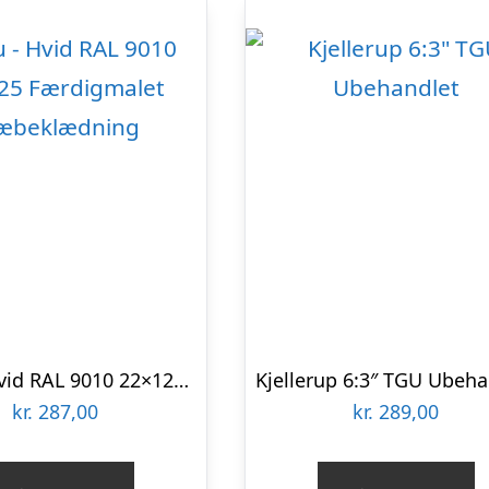
5″ Ru – Hvid RAL 9010 22×125 Færdigmalet Træbeklædning
Kjellerup 6:3″ TGU Ubeha
kr.
287,00
kr.
289,00