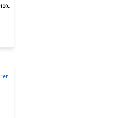
4″ Ru – Sort RAL 9005 22×100 Færdigmalet Træbeklædning