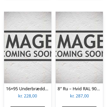
16×95 Underbrædder – Sort RAL 9005 16×95 Grundmalet
8″ Ru – Hvid RAL 9010 22×200 Færdigmalet Træbeklædning
kr.
228,00
kr.
287,00