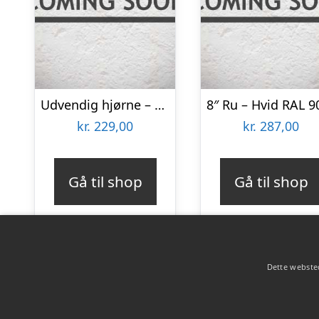
Udvendig hjørne – Ubehandlet 94×94
kr.
229,00
kr.
287,00
Gå til shop
Gå til shop
Dette websted