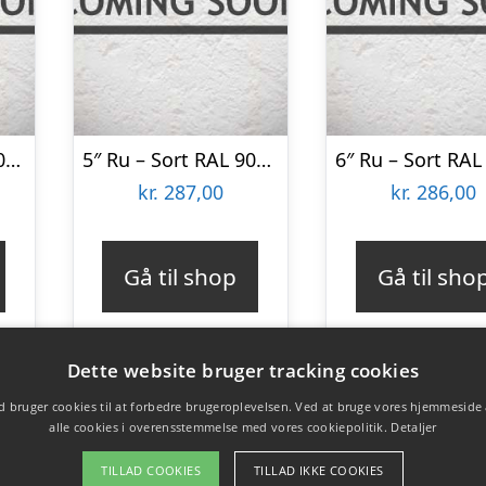
8″ Ru – Hvid RAL 9010 22×200 Færdigmalet Træbeklædning
5″ Ru – Sort RAL 9005 22×125 Færdigmalet Træbeklædning
kr.
287,00
kr.
286,00
Gå til shop
Gå til sho
Dette website bruger tracking cookies
 bruger cookies til at forbedre brugeroplevelsen. Ved at bruge vores hjemmeside
alle cookies i overensstemmelse med vores cookiepolitik.
Detaljer
TILLAD COOKIES
TILLAD IKKE COOKIES