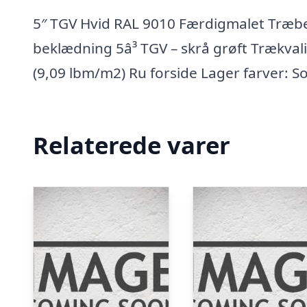
5″ TGV Hvid RAL 9010 Færdigmalet Træb
beklædning 5â³ TGV – skrå grøft Trækval
(9,09 lbm/m2) Ru forside Lager farver: S
Relaterede varer