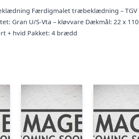
eklædning Færdigmalet træbeklædning – TGV
itet: Gran U/S-Vta – kløvvare Dækmål: 22 x 1
ort + hvid Pakket: 4 brædd