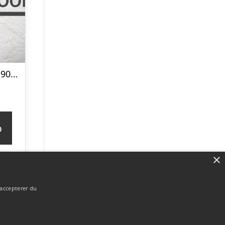
6″ Ru – Sort RAL 9005 22×150 Færdigmalet Træbeklædning
p
×
 accepterer du