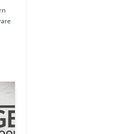
rn
vare