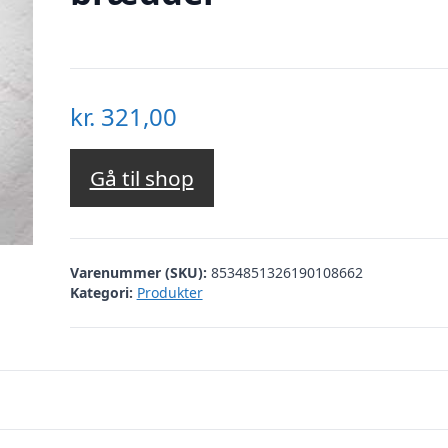
kr.
321,00
Gå til shop
Varenummer (SKU):
8534851326190108662
Kategori:
Produkter