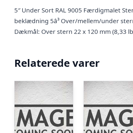
5″ Under Sort RAL 9005 Færdigmalet St
beklædning 5â³ Over/mellem/under stern 
Dækmål: Over stern 22 x 120 mm (8,33 l
Relaterede varer