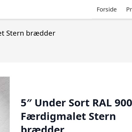
Forside
P
et Stern brædder
5″ Under Sort RAL 90
Færdigmalet Stern
brædder