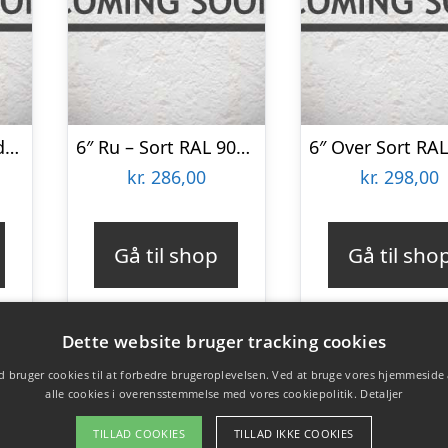
16×95 Underbrædder – Sort RAL 9005 16×95 Grundmalet
6″ Ru – Sort RAL 9005 22×150 Færdigmalet Træbeklædning
kr.
286,00
kr.
298,00
Gå til shop
Gå til sho
Dette website bruger tracking cookies
 bruger cookies til at forbedre brugeroplevelsen. Ved at bruge vores hjemmeside
alle cookies i overensstemmelse med vores cookiepolitik.
Detaljer
TILLAD COOKIES
TILLAD IKKE COOKIES