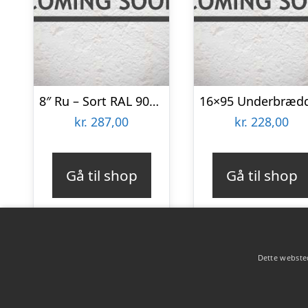
8″ Ru – Sort RAL 9005 22×200 Færdigmalet Træbeklædning
kr.
287,00
kr.
228,00
Gå til shop
Gå til shop
Dette websted