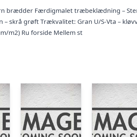
ern brædder Færdigmalet træbeklædning – Ste
– skrå grøft Trækvalitet: Gran U/S-Vta – kløv
bm/m2) Ru forside Mellem st