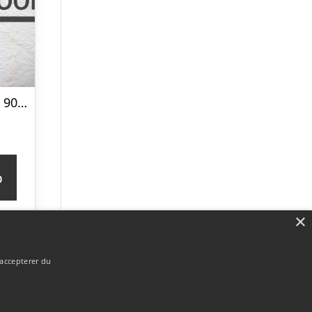
6″ Over Sort RAL 9005 Færdigmalet Stern brædder
p
×
 accepterer du