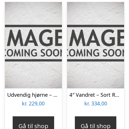
Udvendig hjørne – Ubehandlet 94×94
4″ Vandret – Sort RAL 9005 22×85 Færdigmalet Træbeklædning
kr.
229,00
kr.
334,00
Gå til shop
Gå til shop